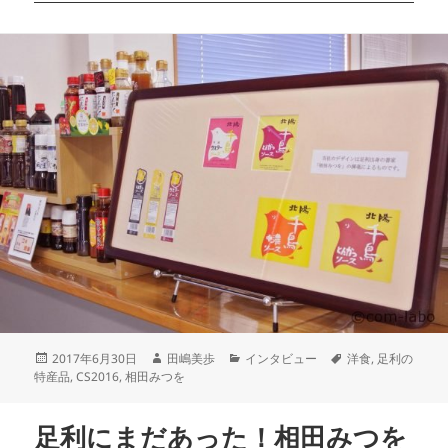
2017年6月30日
田嶋美歩
インタビュー
洋食
,
足利の
特産品
,
CS2016
,
相田みつを
足利にまだあった！相田みつを