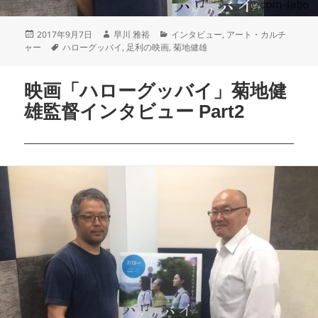
2017年9月7日
早川 雅裕
インタビュー
,
アート・カルチ
ャー
ハローグッバイ
,
足利の映画
,
菊地健雄
映画「ハローグッバイ」菊地健
雄監督インタビュー Part2