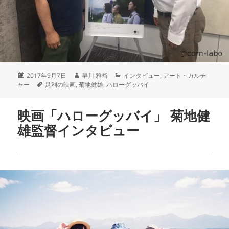
2017年9月7日
早川 雅裕
インタビュー
,
アート・カルチ
ャー
足利の映画
,
菊地健雄
,
ハローグッバイ
映画「ハローグッバイ」 菊地健
雄監督インタビュー