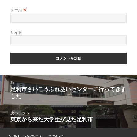
メール
※
サイト
前
足利市さいこうふれあいセンターに行ってきま
した
次ページへ
東京から来た大学生が見た足利市
あしかがのこと。について