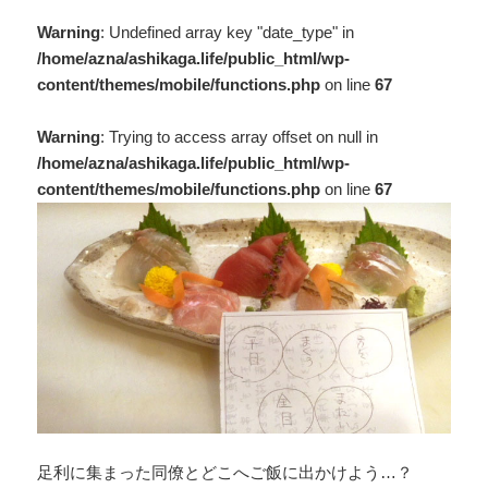
Warning
: Undefined array key "date_type" in
/home/azna/ashikaga.life/public_html/wp-
content/themes/mobile/functions.php
on line
67
Warning
: Trying to access array offset on null in
/home/azna/ashikaga.life/public_html/wp-
content/themes/mobile/functions.php
on line
67
足利に集まった同僚とどこへご飯に出かけよう…？