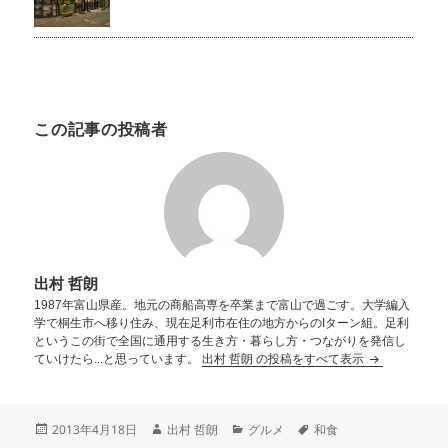
この記事の投稿者
出村 哲朗
1987年富山県産。地元の商船高専を卒業まで富山で過ごす。大学編入
学で桐生市へ移り住み、現在足利市在住の地方からのIターン組。足利
というこの街で全国に通用する生き方・暮らし方・つながりを発信し
ていけたら...と思っています。
出村 哲朗 の投稿をすべて表示
2013年4月18日
出村 哲朗
グルメ
和食