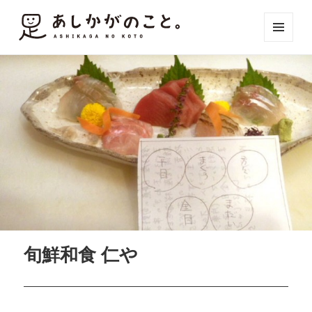
メニュ
ーとウ
ィジェ
ット
旬鮮和食 仁や