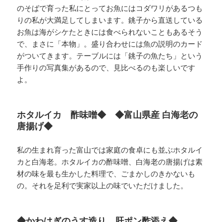
のそばで育った私にとってお魚にはコダワリがあるつも
りの私が大満足してしまいます。銚子から直送している
お魚は海がシケたときには食べられないこともあるそう
で、まさに「本物」。盛り合わせには魚の説明のカード
がついてきます。テーブルには「銚子の魚たち」という
手作りの写真集があるので、見比べるのも楽しいです
よ。
ホタルイカ 酢味噌◆ ◆富山県産 白海老の
唐揚げ◆
私の生まれ育った富山では家庭の食卓にも並ぶホタルイ
カと白海老。ホタルイカの酢味噌、白海老の唐揚げは素
材の味を最も生かした料理で、ごまかしのきかないも
の。それを足利で実家以上の味でいただけました。
◆かわはぎのうす造り 肝ポン酢添え◆