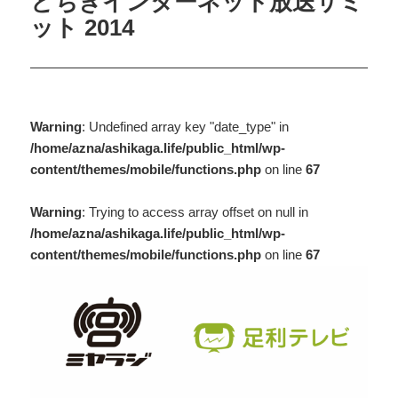
とちぎインターネット放送サミ
ット 2014
Warning
: Undefined array key "date_type" in
/home/azna/ashikaga.life/public_html/wp-
content/themes/mobile/functions.php
on line
67
Warning
: Trying to access array offset on null in
/home/azna/ashikaga.life/public_html/wp-
content/themes/mobile/functions.php
on line
67