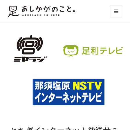
メニュ
ーとウ
ィジェ
ット