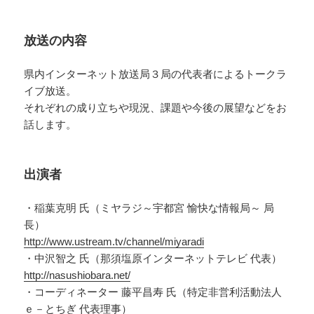
放送の内容
県内インターネット放送局３局の代表者によるトークラ
イブ放送。
それぞれの成り立ちや現況、課題や今後の展望などをお
話します。
出演者
・稲葉克明 氏（ミヤラジ～宇都宮 愉快な情報局～ 局
長）
http://www.ustream.tv/channel/miyaradi
・中沢智之 氏（那須塩原インターネットテレビ 代表）
http://nasushiobara.net/
・コーディネーター 藤平昌寿 氏（特定非営利活動法人
ｅ－とちぎ 代表理事）