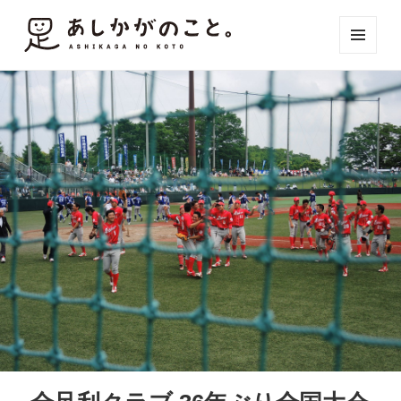
メニュ
ーとウ
ィジェ
ット