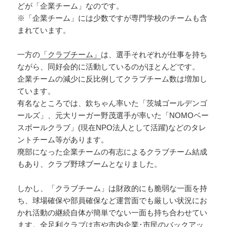
どが「企業チーム」なのです。
※「企業チーム」には少数ですが専門学校のチームも含
まれています。
一方の
「クラブチーム」
は、選手それぞれが仕事を持ち
ながら、同好会的に活動しているのがほとんどです。
企業チームの減少に反比例してクラブチーム数は増加し
ています。
有名なところでは、欽ちゃん率いた「茨城ゴールデンゴ
ールズ」、元大リーガー野茂選手が率いた「NOMOベー
スボールクラブ」(現在NPO法人として活躍)などのタレ
ントチーム等があります。
廃部になった企業チームの有志によるクラブチーム結成
もあり、クラブ野球ブームとなりました。
しかし、「クラブチーム」は財政的にも脆弱な一面を持
ち、球場確保や部員確保など運営面でも厳しい状況にお
かれ活動の継続自体が簡単でない一面も持ち合わせてい
ます。全足利クラブは市や市内企業･市民のバックアッ