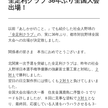
全足利クラブ 36年ぶり全国大会
出場！
以前『あしかがのこと。』でも紹介した社会人野球の
「全足利クラブ」
の、実に36年ぶり、都市対抗野球全国
大会への出場が決定致しました。
関係者の皆さま 本当におめでとうございます。
北関東一次予選を突破した全足利クラブは、昨年の社会
人野球日本選手権準優勝の強豪富士重工業と対戦し、
２
対１
で勝利しました。
翌日の日立製作所には惜しくも
２対５
と負けてしまいま
した。
全国大会出場の大一番 住友金属鹿島に序盤０-１でリ
ードを許しましたが、８回に見事な逆転で
３対１
とな
り、最終回。応援している人達をハラハラさせるも３-