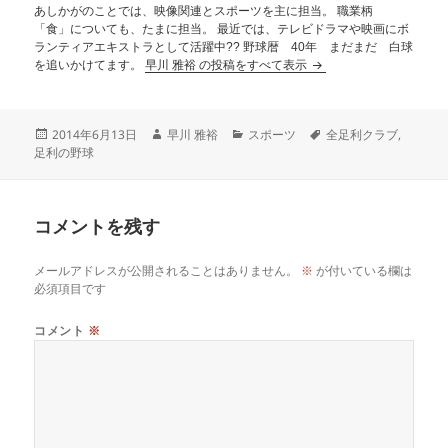
あしかがのことでは、映像関連とスポーツを主に担当。 職業柄
「食」についても、たまに担当。 最近では、テレビドラマや映画にボ
ランティアエキストラとして活躍中?? 野球暦 40年 まだまだ 白球
を追いかけてます。
早川 雅裕 の投稿をすべて表示
2014年6月13日
早川 雅裕
スポーツ
全足利クラブ
,
足利の野球
コメントを残す
メールアドレスが公開されることはありません。
※
が付いている欄は
必須項目です
コメント
※