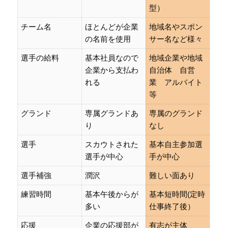
型）
チーム名
ほとんどが企業
地域名やスポン
の名前を使用
サー名など様々
選手の給料
基本社員なので
地域企業や地域
企業から支払わ
自治体 自営
れる
業 アルバイト
等
グランド
専属グランドあ
専属のグランド
り
なし
選手
スカウトされた
基本自主参加選
選手が中心
手が中心
選手補強
潤沢
難しい面あり
練習時間
基本午後からが
基本短時間(定時
多い
仕事終了後）
応援
企業の応援部が
有志が主体