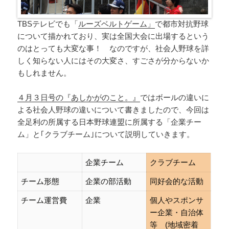
TBSテレビでも「
ルーズベルトゲーム」
で都市対抗野球
について描かれており、実は全国大会に出場するという
のはとっても大変な事！ なのですが、社会人野球を詳
しく知らない人にはその大変さ、すごさが分からないか
もしれません。
４月３日号の『あしかがのこと。』
ではボールの違いに
よる社会人野球の違いについて書きましたので、今回は
全足利の所属する日本野球連盟に所属する「企業チー
ム」と｢クラブチーム｣について説明していきます。
企業チーム
クラブチーム
チーム形態
企業の部活動
同好会的な活動
チーム運営費
企業
個人やスポンサ
ー企業・自治体
等 (地域密着