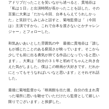
アドリブだったことを笑いながら述べると、貫地谷は
「私は１日」と出演時間が長かったことを話した。その
言葉に大東は「だから今回、台本もらえてうれしかっ
た」と笑顔でしみじみと話すと、菊地監督は「（今回
は）主演ですから。これで台本を渡さないとかチャレン
ジャー」とフォローした。
和気あいあいとした雰囲気の中 最後に貫地谷は「誰し
もが感じたことのある窮屈さが映っています。そこから
少しでも前に出る勇気が持てる作品になっていると思い
ます」。大東は「自分の３１年と初めてちゃんと向き合
えた気がしました。僕はこの映画が大好きです。だれか
にとってもそうなればいいなと思います」とそれぞれ話
した。
最後に菊地監督から「映画館を出た後、自分の生まれ育
った場所に思いを馳せていただけたら監督として嬉しい
限りでございます」と挨拶した。