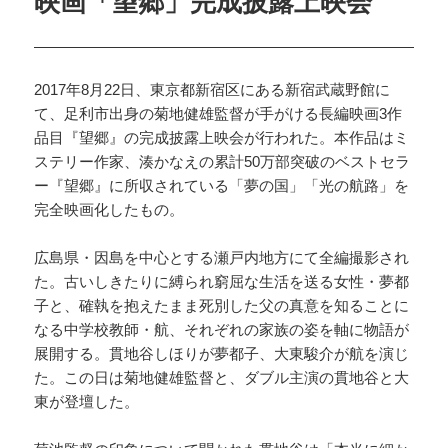
映画「望郷」完成披露上映会
2017年8月22日、東京都新宿区にある新宿武蔵野館に
て、足利市出身の菊地健雄監督が手がける長編映画3作
品目『望郷』の完成披露上映会が行われた。本作品はミ
ステリー作家、湊かなえの累計50万部突破のベストセラ
ー『望郷』に所収されている「夢の国」「光の航路」を
完全映画化したもの。
広島県・因島を中心とする瀬戸内地方にて全編撮影され
た。古いしきたりに縛られ窮屈な生活を送る女性・夢都
子と、確執を抱えたまま死別した父の真意を知ることに
なる中学校教師・航、それぞれの家族の姿を軸に物語が
展開する。貫地谷しほりが夢都子、大東駿介が航を演じ
た。この日は菊地健雄監督と、ダブル主演の貫地谷と大
東が登壇した。