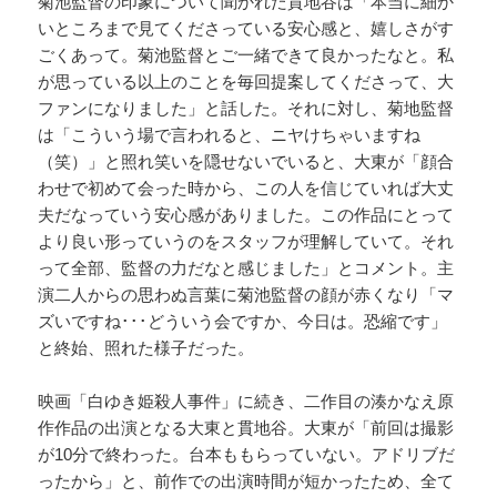
菊池監督の印象について聞かれた貫地谷は「本当に細か
いところまで見てくださっている安心感と、嬉しさがす
ごくあって。菊池監督とご一緒できて良かったなと。私
が思っている以上のことを毎回提案してくださって、大
ファンになりました」と話した。それに対し、菊地監督
は「こういう場で言われると、ニヤけちゃいますね
（笑）」と照れ笑いを隠せないでいると、大東が「顔合
わせで初めて会った時から、この人を信じていれば大丈
夫だなっていう安心感がありました。この作品にとって
より良い形っていうのをスタッフが理解していて。それ
って全部、監督の力だなと感じました」とコメント。主
演二人からの思わぬ言葉に菊池監督の顔が赤くなり「マ
ズいですね･･･どういう会ですか、今日は。恐縮です」
と終始、照れた様子だった。
映画「白ゆき姫殺人事件」に続き、二作目の湊かなえ原
作作品の出演となる大東と貫地谷。大東が「前回は撮影
が10分で終わった。台本ももらっていない。アドリブだ
ったから」と、前作での出演時間が短かったため、全て