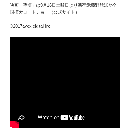
映画「望郷」は9月16日土曜日より新宿武蔵野館ほか全
国拡大ロードショー（
公式サイト
）
©2017avex digital Inc.