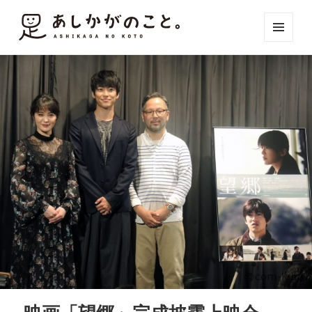
メニュ
ーとウ
ィジェ
ット