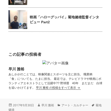
映画「ハローグッバイ」菊地健雄監督インタ
ビュー Part2
この記事の投稿者
早川 雅裕
あしかがのことでは、映像関連とスポーツを主に担当。 職業柄
「食」についても、たまに担当。 最近では、テレビドラマや映画にボ
ランティアエキストラとして活躍中?? 野球暦 40年 まだまだ 白球
を追いかけてます。
早川 雅裕 の投稿をすべて表示
2017年9月30日
早川 雅裕
アート・カルチャー
菊地
健雄