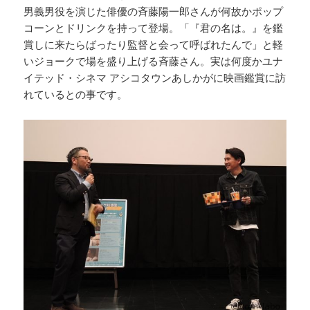
男義男役を演じた俳優の斉藤陽一郎さんが何故かポップ
コーンとドリンクを持って登場。「『君の名は。』を鑑
賞しに来たらばったり監督と会って呼ばれたんで」と軽
いジョークで場を盛り上げる斉藤さん。実は何度かユナ
イテッド・シネマ アシコタウンあしかがに映画鑑賞に訪
れているとの事です。