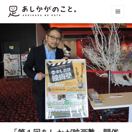
メニュ
ーとウ
ィジェ
ット