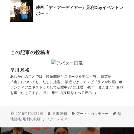
映画「ディアーディアー」足利Dayイベントレ
ポート
この記事の投稿者
早川 雅裕
あしかがのことでは、映像関連とスポーツを主に担当。 職業柄
「食」についても、たまに担当。 最近では、テレビドラマや映画にボ
ランティアエキストラとして活躍中?? 野球暦 40年 まだまだ 白球
を追いかけてます。
早川 雅裕 の投稿をすべて表示
2016年10月29日
早川 雅裕
アート・カルチャー
菊
地健雄
,
足利の映画
,
ディアーディアー